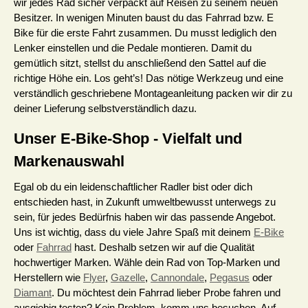
wir jedes Rad sicher verpackt auf Reisen zu seinem neuen
Besitzer. In wenigen Minuten baust du das Fahrrad bzw. E
Bike für die erste Fahrt zusammen. Du musst lediglich den
Lenker einstellen und die Pedale montieren. Damit du
gemütlich sitzt, stellst du anschließend den Sattel auf die
richtige Höhe ein. Los geht’s! Das nötige Werkzeug und eine
verständlich geschriebene Montageanleitung packen wir dir zu
deiner Lieferung selbstverständlich dazu.
Unser E-Bike-Shop - Vielfalt und
Markenauswahl
Egal ob du ein leidenschaftlicher Radler bist oder dich
entschieden hast, in Zukunft umweltbewusst unterwegs zu
sein, für jedes Bedürfnis haben wir das passende Angebot.
Uns ist wichtig, dass du viele Jahre Spaß mit deinem
E-Bike
oder
Fahrrad
hast. Deshalb setzen wir auf die Qualität
hochwertiger Marken. Wähle dein Rad von Top-Marken und
Herstellern wie
Flyer
,
Gazelle
,
Cannondale
,
Pegasus
oder
Diamant
. Du möchtest dein Fahrrad lieber Probe fahren und