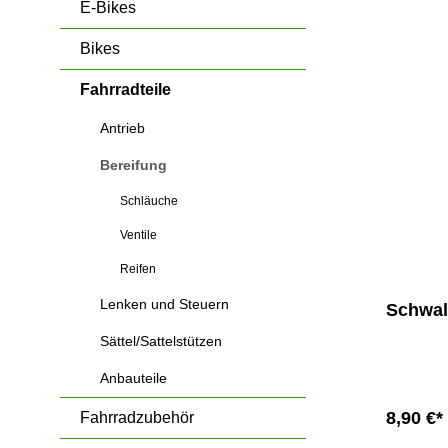
Shirts & Trikots
Trekkingräder Damen
Ständer
Frontlichter
Schuhe
Dreirä
Stan
E-Bikes
Trekkingräder Herren
Klingeln
Rücklichter
Shirts
Mini
Schu
Bikes
Spiegel
Trikots
Fahrradteile
Gepäckträger
Schmutzschutz
Antrieb
weiteres Zubehör
Halterungen
Bereifung
Schläuche
Ventile
Reifen
Lenken und Steuern
Schwalb
Sättel/Sattelstützen
Anbauteile
8,90 €*
Fahrradzubehör