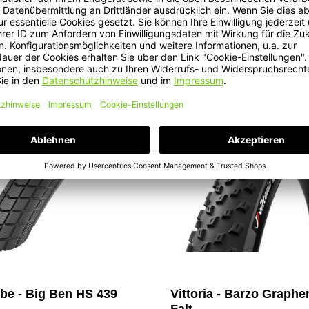
48,90 €*
In den Warenkorb
In den Warenkor
be - Big Ben HS 439
Vittoria - Barzo Graphe
Falt