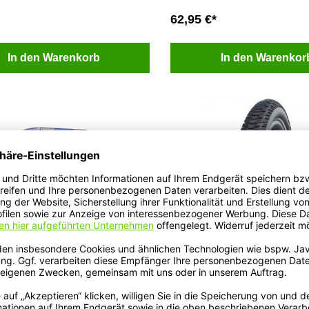
62,95 €*
In den Warenkorb
In den Warenkor
e - Nr. 9
Schwalbe - Marathon E
HS498