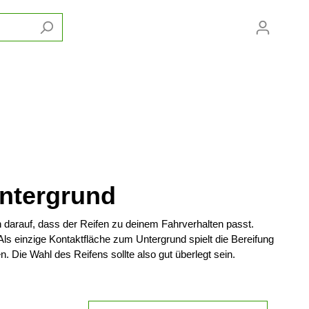
Handy
kel
E-Spezialräder
Sporträder
Sättel/Sattelstützen
Anhänger/Fahrradträger
Fahrradjacken
en
l
E-Falträder
Rennräder
Fahrradsättel
Anhänger
Allwetterjacken
Untergrund
en
E-Lastenräder
Gravel Bikes
Sattelstützen
Fahrradträger
Multifunktionsjacken
E-Dreiräder / E-Trikes
Westen/Sicherheitswesten
 darauf, dass der Reifen zu deinem Fahrverhalten passt.
s einzige Kontaktfläche zum Untergrund spielt die Bereifung
. Die Wahl des Reifens sollte also gut überlegt sein.
Flaschenhalter/Trinkflaschen
Trinkflaschen