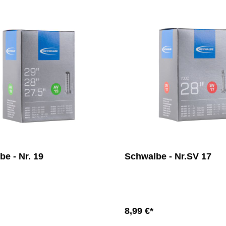
 & Zubehör
der / Trikes
dpumpen
Accessoires
Faltschlösser
pumpen
he
Kettenschlösser
Beinlinge
Kabelschlösser
Handschuhe
Einsteckketten
Armlinge
weitere Accessoires
e - Nr. 19
Schwalbe - Nr.SV 17
8,99 €*