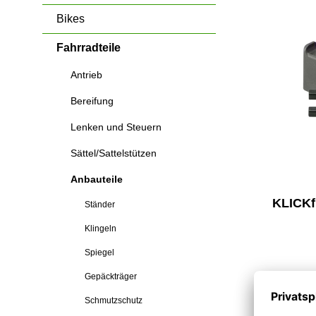
Shirts & Trikots
Trekkingräder Damen
Ständer
Frontlichter
Schuhe
Dreirä
Stan
Bikes
Trekkingräder Herren
Klingeln
Rücklichter
Shirts
Mini
Schu
Spiegel
Trikots
Fahrradteile
Gepäckträger
Antrieb
Schmutzschutz
Bereifung
weiteres Zubehör
Halterungen
Lenken und Steuern
Sättel/Sattelstützen
Anbauteile
KLICKf
Ständer
Klingeln
Spiegel
Gepäckträger
24,95 €
Schmutzschutz