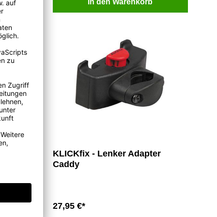
b
In den Warenkorb
KLICKfix - Lenker Adapter
200)
Caddy
27,95 €*