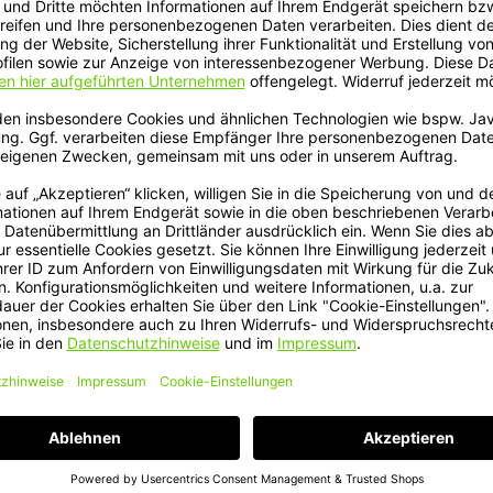
In den Warenkorb
In den Warenkor
x - Miniadapter mit
Magura Bosch -
loss Halter
SmartphoneGrip (BSP3
*
59,90 €*