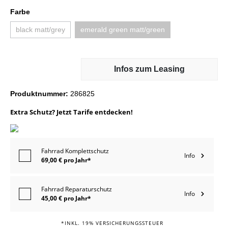
Farbe
black matt/grey
emerald green matt/green
Infos zum Leasing
Produktnummer:
286825
Extra Schutz? Jetzt Tarife entdecken!
Fahrrad Komplettschutz
Info
69,00 € pro Jahr*
Fahrrad Reparaturschutz
Info
45,00 € pro Jahr*
*INKL. 19% VERSICHERUNGSSTEUER