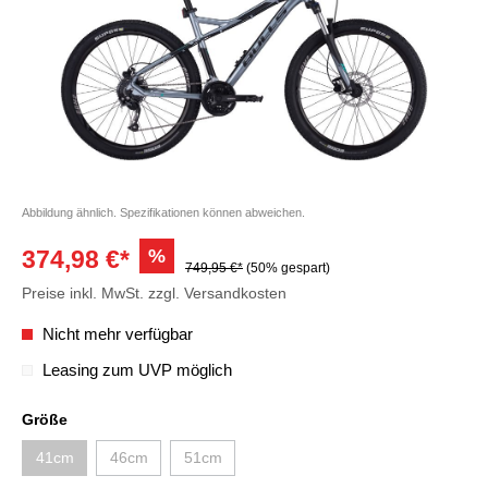
Abbildung ähnlich. Spezifikationen können abweichen.
%
374,98 €*
749,95 €*
(50% gespart)
Preise inkl. MwSt. zzgl. Versandkosten
Nicht mehr verfügbar
Leasing zum UVP möglich
Größe
41cm
46cm
51cm