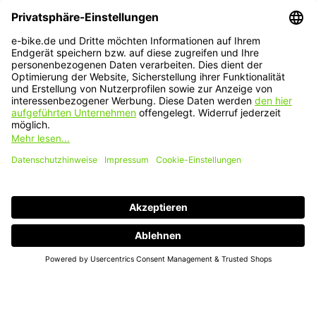
Frage zum Produkt
Beschreibung
Du möchtest dem Alltagstrott entfliehen? Dann schwing dich
auf das Bulls Sharptail 3 Disc 27,5. Die Rahmengeometrie
verschaf…
Mehr
Bewertungen
Service-Hotline
Service
Informationen