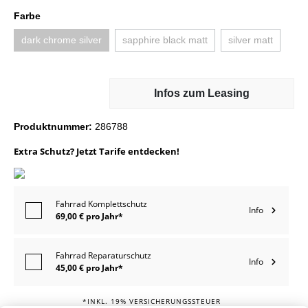
Farbe
dark chrome silver
sapphire black matt
silver matt
Infos zum Leasing
Produktnummer:
286788
Extra Schutz? Jetzt Tarife entdecken!
Fahrrad Komplettschutz
Info
69,00 € pro Jahr*
Fahrrad Reparaturschutz
Info
45,00 € pro Jahr*
*INKL. 19% VERSICHERUNGSSTEUER