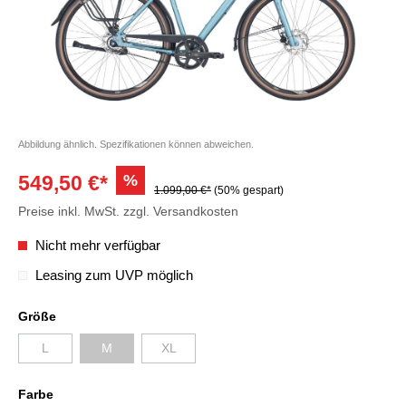
Abbildung ähnlich. Spezifikationen können abweichen.
%
549,50 €*
1.099,00 €*
(50% gespart)
Preise inkl. MwSt. zzgl. Versandkosten
Nicht mehr verfügbar
Leasing zum UVP möglich
Größe
L
M
XL
Farbe