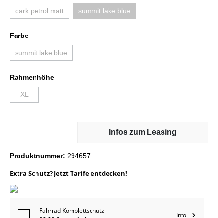
dark petrol matt
summit lake blue
Farbe
summit lake blue
Rahmenhöhe
XL
Infos zum Leasing
Produktnummer:
294657
Extra Schutz? Jetzt Tarife entdecken!
Fahrrad Komplettschutz
Info