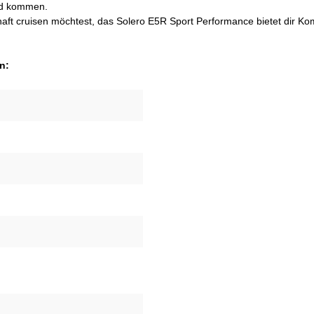
and kommen.
ft cruisen möchtest, das Solero E5R Sport Performance bietet dir Komfo
n: