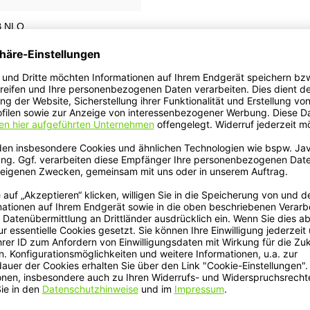
B NLO
 butted
R LOOKING
dy