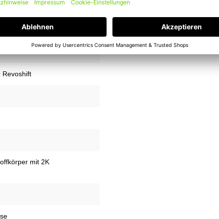
rnal hub gear with coaster
Revoshift
offkörper mit 2K
mse