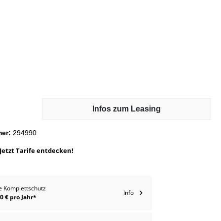
Flaschenhalter
Infos zum Leasing
mer:
294990
Jetzt Tarife entdecken!
e Komplettschutz
Info
0 € pro Jahr*