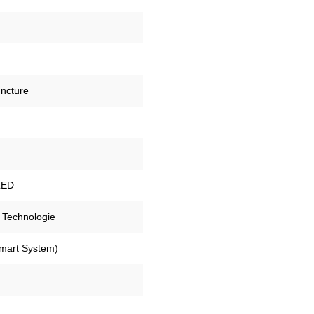
ncture
LED
Technologie
mart System)