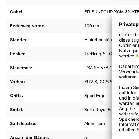
Gabel:
SR SUNTOUR XCM 32-AT
Federweg vorne:
100 mm
Ständer:
Hinterbauständer Ksa 40
Lenker:
Trekking-SL Comfort double
Steuersatz:
FSA No.57B-1, 1.5" TAPE
Vorbau:
SUV-S, CCS Slot Mount rea
Griffe:
Sport Ergo
Sattel:
Selle Royal Essenza Plus
Sattelstütze:
Aluminium
Anzahl der Gänge:
5