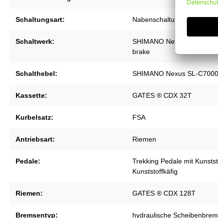
Schaltungsart:
Nabenschaltung
Schaltwerk:
SHIMANO Nexus inter 5 inte
brake
Schalthebel:
SHIMANO Nexus SL-C7000 
Kassette:
GATES ® CDX 32T
Kurbelsatz:
FSA
Antriebsart:
Riemen
Pedale:
Trekking Pedale mit Kunstst
Kunststoffkäfig
Riemen:
GATES ® CDX 128T
Bremsentyp:
hydraulische Scheibenbre