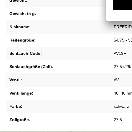
Gewicht:
215g
Gewicht in g:
215
Nickname:
FREERID
Reifengröße:
54/75 - 5
Schlauch-Code:
AV19F
Schlauchgröße (Zoll):
27,5+/29/
Ventil:
AV
Ventillänge:
40
, 40 m
Farbe:
schwarz
Zollgröße:
27.5