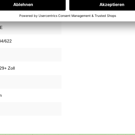
E
84/622
29+ Zoll
m