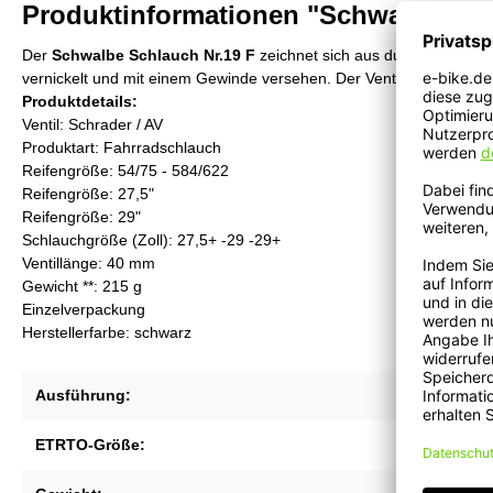
Produktinformationen "Schwalbe - A
Der
Schwalbe Schlauch Nr.19 F
zeichnet sich aus durch : Luftdruck
vernickelt und mit einem Gewinde versehen. Der Ventileinsatz ist 
Produktdetails:
Ventil: Schrader / AV
Produktart: Fahrradschlauch
Reifengröße: 54/75 - 584/622
Reifengröße: 27,5"
Reifengröße: 29"
Schlauchgröße (Zoll): 27,5+ -29 -29+
Ventillänge: 40 mm
Gewicht **: 215 g
Einzelverpackung
Herstellerfarbe: schwarz
Ausführung:
Freeride
ETRTO-Größe:
54/75-58