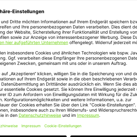
V19 F"
stabilität - die Luft hält deutlich länger. Zuverlässigkeit - konsequente
immer auswechselbar.
4/622