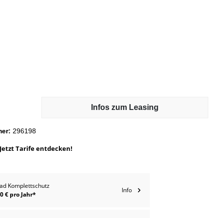
Flaschenhalter
Infos zum Leasing
mer:
296198
Jetzt Tarife entdecken!
ad Komplettschutz
Info
0 € pro Jahr*