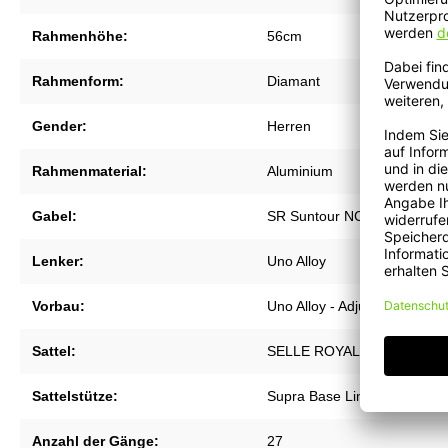
Rahmenhöhe:
56cm
Rahmenform:
Diamant
Gender:
Herren
Rahmenmaterial:
Aluminium
Gabel:
SR Suntour NCX-NX1 Lite -
Lenker:
Uno Alloy
Vorbau:
Uno Alloy - Adjustable
Sattel:
SELLE ROYAL Freeway
Sattelstütze:
Supra Base Line
Anzahl der Gänge:
27